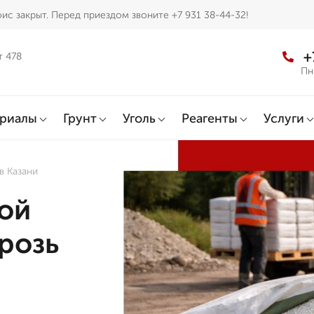
ис закрыт. Перед приездом звоните +7 931 38-44-32!
+
т 478
Пн
ериалы
Грунт
Уголь
Реагенты
Услуги
в Казани
ой
розь