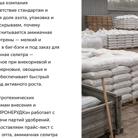
ша компания
етствие стандартам и
 доля азота, упаковка и
аскрываем, почему
ссчитывается аммиачная
отрены — мелкий и
в биг-бэги и под заказ для
чная селитра —
ное при внекорневой и
зерновые, овощные и
обеспечивает быстрый
д активного роста.
агротехнических
рмам внесения и
ПРОНЕРУДКзн работает с
дачи партий удобрений.
оставляем прайс-лист с
 опта, аммиачная селитра