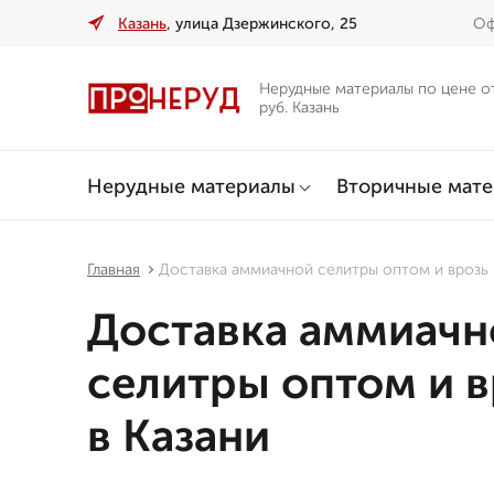
Казань
, улица Дзержинского, 25
Оф
Нерудные материалы по цене о
руб. Казань
Нерудные материалы
Вторичные мат
Главная
Доставка аммиачной селитры оптом и врозь 
Доставка аммиачн
селитры оптом и в
в Казани