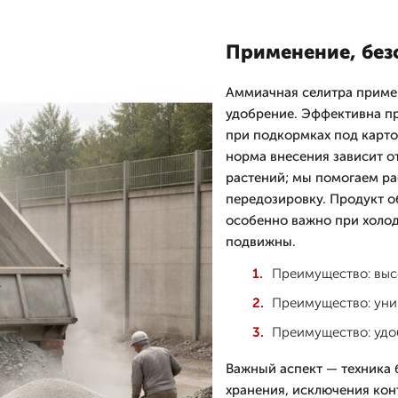
Применение, без
Аммиачная селитра примен
удобрение. Эффективна пр
при подкормках под карто
норма внесения зависит от
растений; мы помогаем ра
передозировку. Продукт о
особенно важно при холод
подвижны.
Преимущество: высо
Преимущество: уни
Преимущество: удо
Важный аспект — техника 
хранения, исключения кон