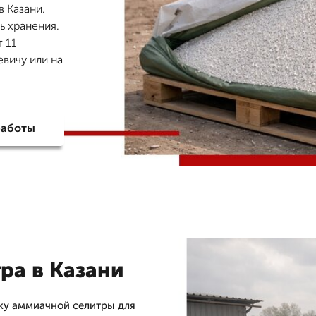
 Казани.
ь хранения.
т 11
вичу или на
работы
ра в Казани
ку аммиачной селитры для