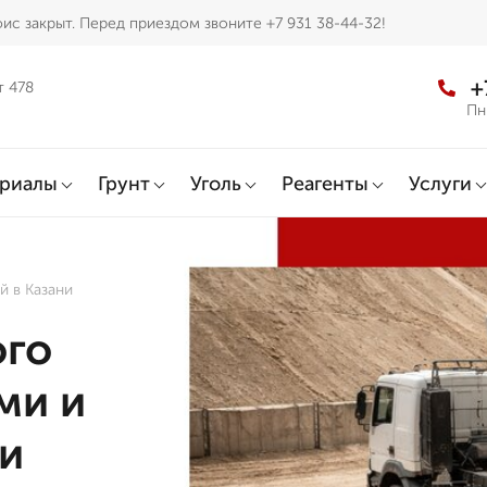
ис закрыт. Перед приездом звоните +7 931 38-44-32!
+
т 478
Пн
ериалы
Грунт
Уголь
Реагенты
Услуги
й в Казани
ого
ми и
ни