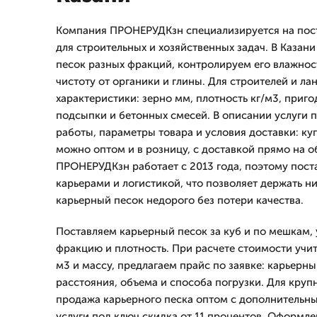
Компания ПРОНЕРУДКзн специализируется на пост
для строительных и хозяйственных задач. В Казан
песок разных фракций, контролируем его влажност
чистоту от органики и глины. Для строителей и 
характеристики: зерно мм, плотность кг/м3, приго
подсыпки и бетонных смесей. В описании услуги 
работы, параметры товара и условия доставки: ку
можно оптом и в розницу, с доставкой прямо на о
ПРОНЕРУДКзн работает с 2013 года, поэтому пост
карьерами и логистикой, что позволяет держать н
карьерный песок недорого без потери качества.
Поставляем карьерный песок за куб и по мешкам,
фракцию и плотность. При расчете стоимости учи
м3 и массу, предлагаем прайс по заявке: карьерны
расстояния, объема и способа погрузки. Для круп
продажа карьерного песка оптом с дополнительны
услуги под ключ скидка от 11 процентов. Оформле