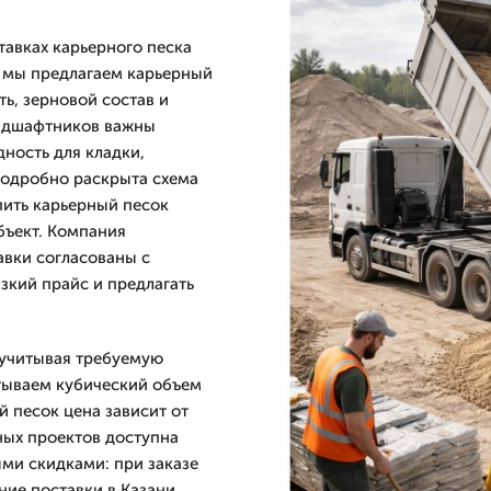
авках карьерного песка
и мы предлагаем карьерный
ь, зерновой состав и
ландшафтников важны
дность для кладки,
подробно раскрыта схема
пить карьерный песок
бъект. Компания
авки согласованы с
изкий прайс и предлагать
 учитывая требуемую
тываем кубический объем
й песок цена зависит от
ных проектов доступна
ми скидками: при заказе
ние поставки в Казани