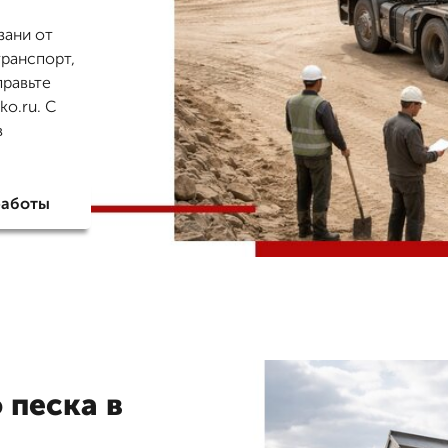
зани от
транспорт,
правьте
o.ru. С
в
работы
 песка в