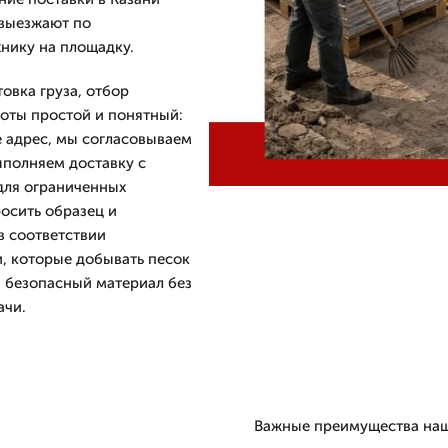
 выезжают по
нику на площадку.
товка груза, отбор
боты простой и понятный:
е адрес, мы согласовываем
ыполняем доставку с
 для ограниченных
осить образец и
в соответствии
и, которые добывать песок
 безопасный материал без
ачи.
Важные преимущества наше