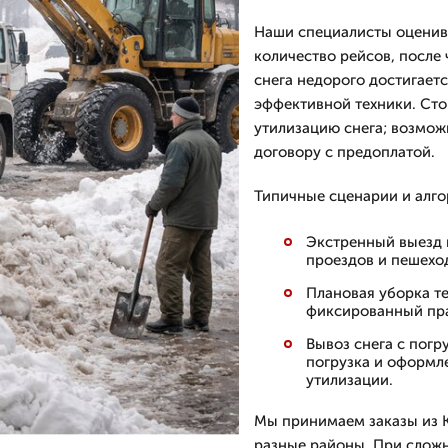
Наши специалисты оценива
количество рейсов, после
снега недорого достигаетс
эффективной техники. Сто
утилизацию снега; возмож
договору с предоплатой.
Типичные сценарии и алго
Экстренный выезд 
проездов и пешехо
Плановая уборка те
фиксированный пр
Вывоз снега с погр
погрузка и оформл
утилизации.
Мы принимаем заказы из К
разные районы. При слож