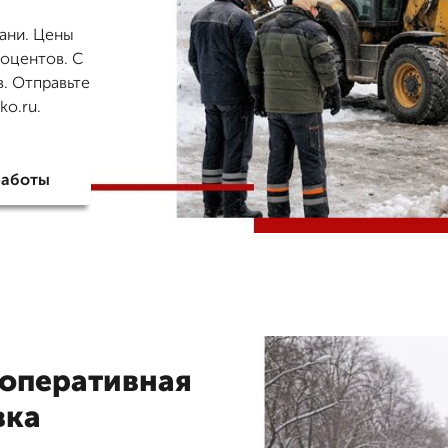
зани. Цены
роцентов. С
в. Отправьте
ko.ru.
работы
 оперативная
вка