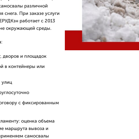
 самосвалы различной
 снега. При заказе услуги
ЕРУДКзн работает с 2013
ане окружающей среды.
а:
г, дворов и площадок
ой в контейнеры или
 улиц
руглосуточно
договору с фиксированным
ламенту: оценка объема
ние маршрута вывоза и
 применяем самосвалы