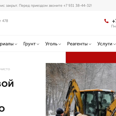
ис закрыт. Перед приездом звоните +7 931 38-44-32!
+
т 478
Пн
ериалы
Грунт
Уголь
Реагенты
Услуги
 чисто
вой
о