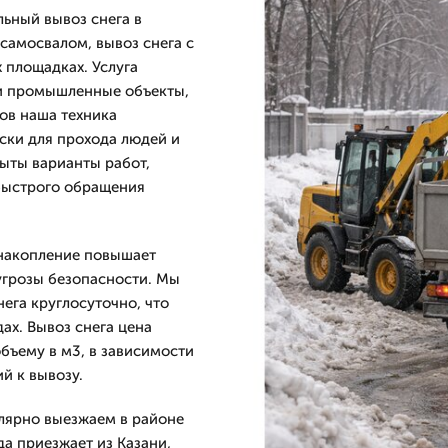
ьный вывоз снега в
 самосвалом, вывоз снега с
 площадках. Услуга
 и промышленные объекты,
ов наша техника
ски для прохода людей и
ыты варианты работ,
быстрого обращения
 накопление повышает
угрозы безопасности. Мы
ега круглосуточно, что
ах. Вывоз снега цена
бъему в м3, в зависимости
й к вывозу.
лярно выезжаем в районе
а приезжает из Казани,