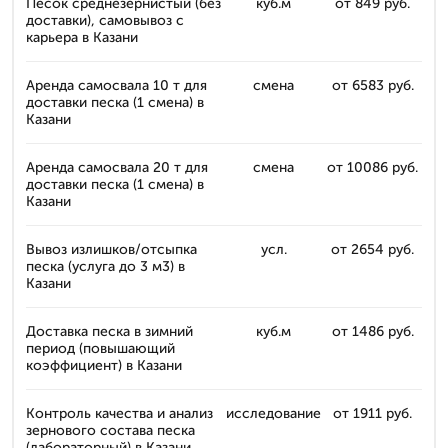
Песок среднезернистый (без
куб.м
от 849 руб.
доставки), самовывоз с
карьера в Казани
Аренда самосвала 10 т для
смена
от 6583 руб.
доставки песка (1 смена) в
Казани
Аренда самосвала 20 т для
смена
от 10086 руб.
доставки песка (1 смена) в
Казани
Вывоз излишков/отсыпка
усл.
от 2654 руб.
песка (услуга до 3 м3) в
Казани
Доставка песка в зимний
куб.м
от 1486 руб.
период (повышающий
коэффициент) в Казани
Контроль качества и анализ
исследование
от 1911 руб.
зернового состава песка
(лабораторный) в Казани