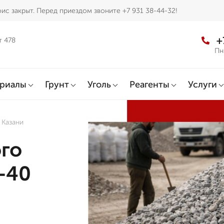
ис закрыт. Перед приездом звоните +7 931 38-44-32!
+
т 478
Пн
ериалы
Грунт
Уголь
Реагенты
Услуги
 Казани
ого
-40