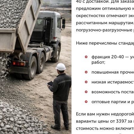
40 с доставкой. Для заказа
предложим оптимальную ма
окрестностях отмечают э
рассчитанным маршрутам.
погрузочно-разгрузочные
Ниже перечислены стандар
фракция 20-40 — у
работ;
повышенная прочно
низкая истираемост
возможность постав
оптовые партии и р
Если вам нужен недорогой
варианты цены от 3397 за 
стоимость можно включить