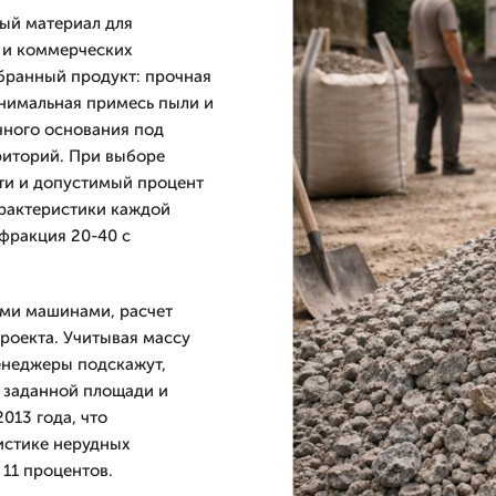
ый материал для
 и коммерческих
бранный продукт: прочная
нимальная примесь пыли и
чного основания под
риторий. При выборе
ти и допустимый процент
рактеристики каждой
 фракция 20-40 с
ыми машинами, расчет
проекта. Учитывая массу
енеджеры подскажут,
я заданной площади и
013 года, что
истике нерудных
 11 процентов.