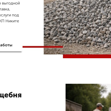
о выгодной
тавка,
услуги под
 КП Никите
работы
 щебня