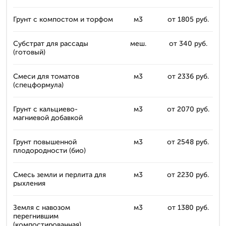
Грунт с компостом и торфом
м3
от 1805 руб.
Субстрат для рассады
меш.
от 340 руб.
(готовый)
Смеси для томатов
м3
от 2336 руб.
(спецформула)
Грунт с кальциево-
м3
от 2070 руб.
магниевой добавкой
Грунт повышенной
м3
от 2548 руб.
плодородности (био)
Смесь земли и перлита для
м3
от 2230 руб.
рыхления
Земля с навозом
м3
от 1380 руб.
перегнившим
(компостированная)