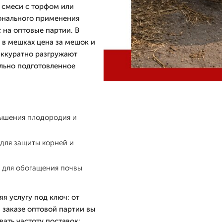
 смеси с торфом или
онального применения
 на оптовые партии. В
 в мешках цена за мешок и
аккуратно разгружают
льно подготовленное
вышения плодородия и
 для защиты корней и
ы для обогащения почвы
я услугу под ключ: от
и заказе оптовой партии вы
ать частоту поставок: