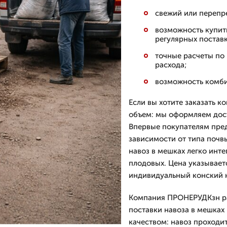
свежий или перепр
возможность купит
регулярных поставк
точные расчеты по
расхода;
возможность комби
Если вы хотите заказать к
объем: мы оформляем доста
Впервые покупателям пред
зависимости от типа почв
навоз в мешках легко инте
плодовых. Цена указывает
индивидуальный конский н
Компания ПРОНЕРУДКзн раб
поставки навоза в мешках
качеством: навоз проходи