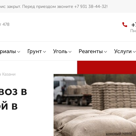
ис закрыт. Перед приездом звоните +7 931 38-44-32!
+
т 478
Пн
ериалы
Грунт
Уголь
Реагенты
Услуги
в Казани
воз в
й в