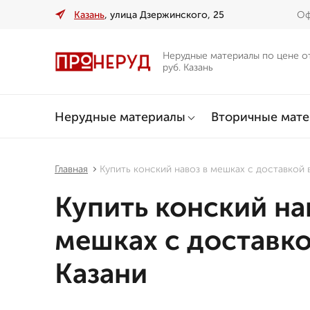
Казань
, улица Дзержинского, 25
Оф
Нерудные материалы по цене о
руб. Казань
Нерудные материалы
Вторичные мат
Главная
Купить конский навоз в мешках с доставкой 
Купить конский на
мешках с доставко
Казани