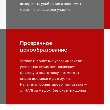
дозировать удобрение и экономит
место на складе или участке.
Прозрачное
ценообразование
Четкие и понятные условия заказа:
указанная стоимость включает
фасовку и подготовку, возможны
опции доставки и разгрузки.
Начальная ориентировочная ставка —
от 4778 за мешок, без скрытых доплат.