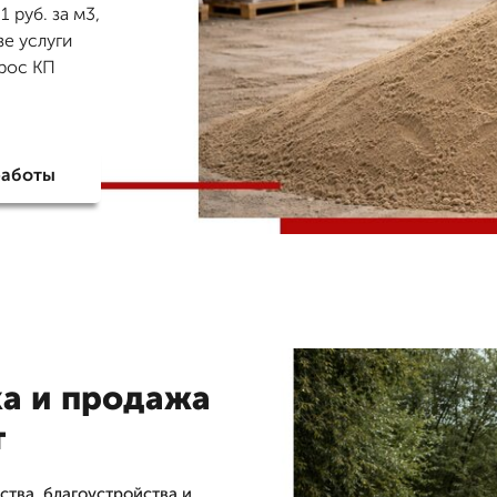
 руб. за м3,
зе услуги
прос КП
работы
ка и продажа
т
ства, благоустройства и