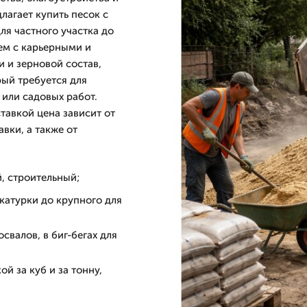
лагает купить песок с
ля частного участка до
ем с карьерными и
 и зерновой состав,
рый требуется для
 или садовых работ.
тавкой цена зависит от
авки, а также от
, строительный;
катурки до крупного для
свалов, в биг-бегах для
й за куб и за тонну,