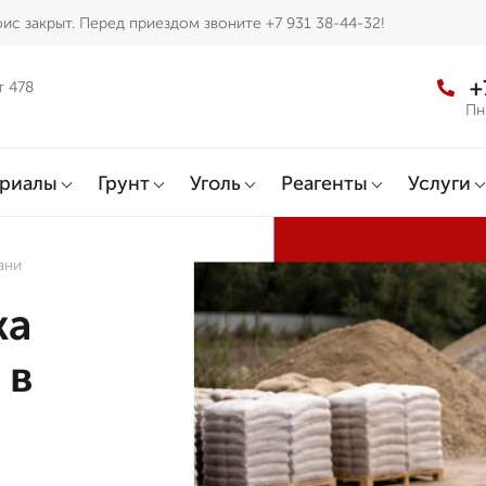
ис закрыт. Перед приездом звоните +7 931 38-44-32!
+
т 478
Пн
ериалы
Грунт
Уголь
Реагенты
Услуги
ани
жа
 в