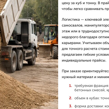
цену за куб и тонну. В пра
чтобы легко сравнивать п
Логистика — ключевой эле
самосвалов, манипуляторо
этаж или в труднодоступн
недорого благодаря опти
карьерами. Учитываем объ
для точного расчета стои
предлагаем гибкие услови
индивидуальные прайсы.
При заказе ориентируйтес
нужный материал и миним
требуемая фракция 
бетонных смесей, 
объем в кубах: точ
форма доставки: ко