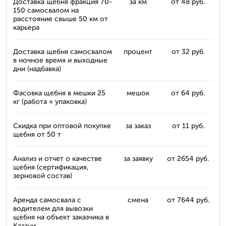
Доставка щебня фракция 70-
за км
от 48 руб.
150 самосвалом на
расстояние свыше 50 км от
карьера
Доставка щебня самосвалом
процент
от 32 руб.
в ночное время и выходные
дни (надбавка)
Фасовка щебня в мешки 25
мешок
от 64 руб.
кг (работа + упаковка)
Скидка при оптовой покупке
за заказ
от 11 руб.
щебня от 50 т
Анализ и отчет о качестве
за заявку
от 2654 руб.
щебня (сертификация,
зерновой состав)
Аренда самосвала с
смена
от 7644 руб.
водителем для вывозки
щебня на объект заказчика в
Казани